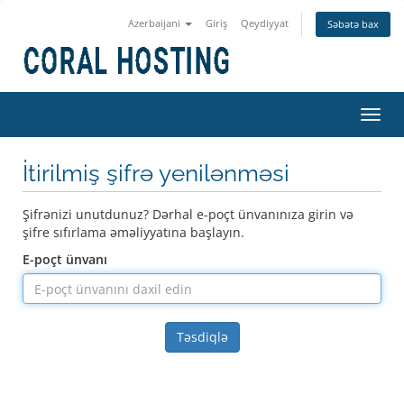
Azerbaijani
Giriş
Qeydiyyat
Səbətə bax
Naviq
keçid
İtirilmiş şifrə yenilənməsi
Şifrənizi unutdunuz? Dərhal e-poçt ünvanınıza girin və
şifre sıfırlama əməliyyatına başlayın.
E-poçt ünvanı
Təsdiqlə